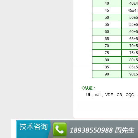
40
40±4
45
45±4.
50
50±5
55
55±5
60
60±5
65
65±5
70
70±5
75
75±5
80
80±5
85
85±5
90
90±5
◇
认证：
UL、cUL、VDE、CB、CQC、