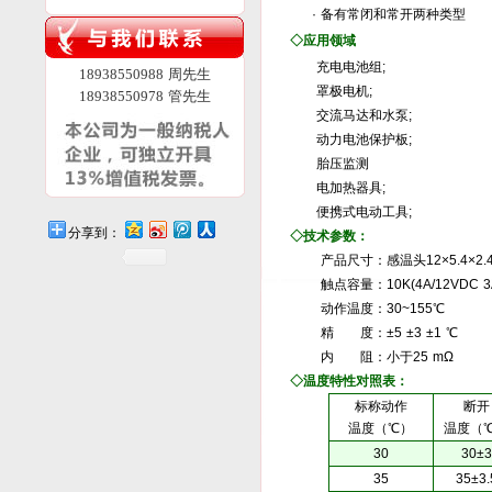
· 备有常闭和常开两种类型
◇应用领域
充电电池组;
18938550988 周先生
罩极电机;
18938550978 管先生
交流马达和水泵;
动力电池保护板;
胎压监测
电加热器具;
便携式电动工具;
分享到：
◇
技术参数：
产品尺寸：感温头12×5.4×2.
触点容量：10K(4A/12VDC 3A/24
动作温度：30~155℃
精 度：±5 ±3 ±1 ℃
内 阻：小于25 mΩ
◇
温度特性对照表：
标称动作
断开
温度（℃）
温度（
30
30±3
35
35±3.