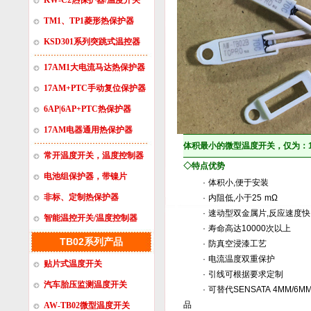
KW-C2热保护器/温度开关
TM1、TP1菱形热保护器
KSD301系列突跳式温控器
17AM1大电流马达热保护器
17AM+PTC手动复位保护器
6AP|6AP+PTC热保护器
17AM电器通用热保护器
体积最小的微型温度开关，仅为：12
常开温度开关，温度控制器
◇
特点优势
电池组保护器，带镍片
· 体积小,便于安装
非标、定制热保护器
· 内阻低,小于25 mΩ
· 速动型双金属片,反应速度快
智能温控开关/温度控制器
· 寿命高达10000次以上
TB02系列产品
· 防真空浸漆工艺
· 电流温度双重保护
贴片式温度开关
· 引线可根据要求定制
汽车胎压监测温度开关
· 可替代SENSATA 4MM/6MM ,P
品
AW-TB02微型温度开关