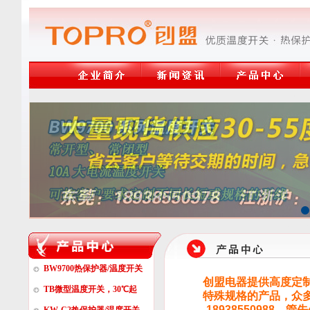
温度开关,热保护器,17AM热
电话:13809272118温度开关,热保
BW9700热保护器/温度开关
创盟电器提供高度定
TB微型温度开关，30℃起
特殊规格的产品，众
-18938550988，管先