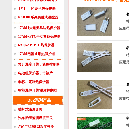
KW-C2热保护器/温度开关
TM1、TP1菱形热保护器
KSD301系列突跳式温控器
17AM1大电流马达热保护器
应用
17AM+PTC手动复位保护器
6AP|6AP+PTC热保护器
17AM电器通用热保护器
应用
常开温度开关，温度控制器
电池组保护器，带镍片
非标、定制热保护器
智能温控开关/温度控制器
应用
TB02系列产品
贴片式温度开关
汽车胎压监测温度开关
AW-TB02微型温度开关